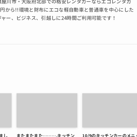
寝屋川市・大阪府北部での格安レンタカーならエコレンタカ
0円から!!環境と財布にエコな軽自動車と普通車を中心にした
ジャー、ビジネス、引越しに24時間ご利用可能です！
まし
またまたまた……….キッチン
10/9のキッチンカーのメニ